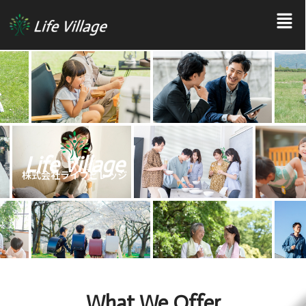
Life Village
株式会社ライフビレッジ
What We Offer